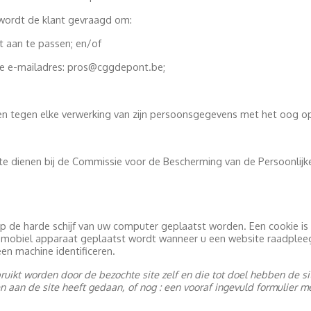
wordt de klant gevraagd om:
 aan te passen; en/of
 e-mailadres: pros@cggdepont.be;
tten tegen elke verwerking van zijn persoonsgegevens met het oog op
 te dienen bij de Commissie voor de Bescherming van de Persoonlijk
op de harde schijf van uw computer geplaatst worden. Een cookie is
 mobiel apparaat geplaatst wordt wanneer u een website raadpleeg
een machine identificeren.
ebruikt worden door de bezochte site zelf en die tot doel hebben de s
en aan de site heeft gedaan, of nog : een vooraf ingevuld formulier m