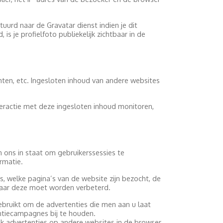
urd naar de Gravatar dienst indien je dit
is je profielfoto publiekelijk zichtbaar in de
ten, etc. Ingesloten inhoud van andere websites
nteractie met deze ingesloten inhoud monitoren,
n ons in staat om gebruikerssessies te
rmatie.
s, welke pagina’s van de website zijn bezocht, de
waar deze moet worden verbeterd.
bruikt om de advertenties die men aan u laat
entiecampagnes bij te houden.
ok advertenties op andere websites in de browser