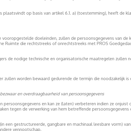
 plaatsvindt op basis van artikel 6.1. a) (toestemming), heeft de
an de vooropgestelde doeleinden, zullen de persoonsgegevens van d
 Ruimte die rechtstreeks of onrechtstreeks met PROS Goedgedach
s de nodige technische en organisatorische maatregelen zullen 
 zullen worden bewaard gedurende de termijn die noodzakelijk is o
g, bezwaar en overdraagbaarheid van persoonsgegevens
ijn persoonsgegevens en kan ze (laten) verbeteren indien ze onjuist of
ken tegen de verwerking van hem betreffende persoonsgegevens op ba
e (in een gestructureerde, gangbare en machinaal leesbare vorm) v
andere vennootschap.