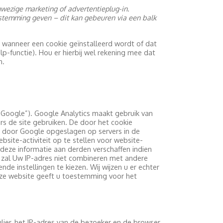
nwezige marketing of advertentieplug-in.
estemming geven – dit kan gebeuren via een balk
 wanneer een cookie geïnstalleerd wordt of dat
lp-functie). Hou er hierbij wel rekening mee dat
n.
“Google”). Google Analytics maakt gebruik van
s de site gebruiken. De door het cookie
n door Google opgeslagen op servers in de
site-activiteit op te stellen voor website-
 deze informatie aan derden verschaffen indien
e zal Uw IP-adres niet combineren met andere
e instellingen te kiezen. Wij wijzen u er echter
deze website geeft u toestemming voor het
lier, het IP-adres van de bezoeker en de browser