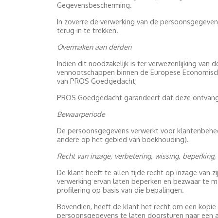
Gegevensbescherming.
In zoverre de verwerking van de persoonsgegevens
terug in te trekken.
Overmaken aan derden
Indien dit noodzakelijk is ter verwezenlijking v
vennootschappen binnen de Europese Economische
van PROS Goedgedacht;
PROS Goedgedacht garandeert dat deze ontvanger
Bewaarperiode
De persoonsgegevens verwerkt voor klantenbeheer
andere op het gebied van boekhouding).
Recht van inzage, verbetering, wissing, beperkin
De klant heeft te allen tijde recht op inzage van z
verwerking ervan laten beperken en bezwaar te ma
profilering op basis van die bepalingen.
Bovendien, heeft de klant het recht om een kopi
persoonsgegevens te laten doorsturen naar een 