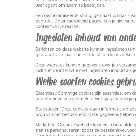
user agent om spam te bestrijden.
Een geanonimiseerde string, gemaakt op basis van
gebruikt. De privacybeleid pagina kun je hier vinde
context van je reactie.
Ingesloten inhoud van ande
Berichten op deze website kunnen ingesloten (emb
gedraagt zich exact hetzelfde alsof de bezoeker 
Deze websites kunnen gegevens over jou verzamelen
inclusief de interactie met ingesloten inhoud als
Welke soorten cookies gebr
Essentieel: Sommige cookies zijn essentieel om de 
onderhouden en eventuele beveiligingsbedreiging
Statistieken: Deze cookies slaan informatie op zo
bron van het bezoek, enz. Deze gegevens helpen 
Marketing: Op onze website kunnen in bepaalde g
zien te personaliseren, zodat ze betekenisvol voo
De informatie die in deze cookies is opgeslagen,