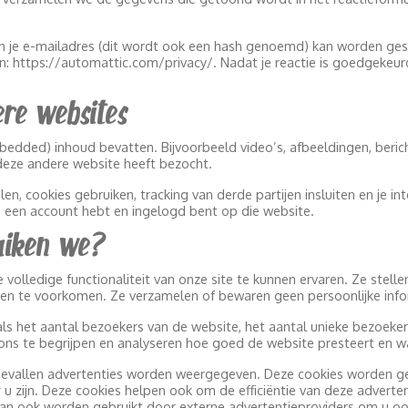
 je e-mailadres (dit wordt ook een hash genoemd) kan worden gestu
n: https://automattic.com/privacy/. Nadat je reactie is goedgekeurd, 
re websites
edded) inhoud bevatten. Bijvoorbeeld video’s, afbeeldingen, berich
deze andere website heeft bezocht.
, cookies gebruiken, tracking van derde partijen insluiten en je i
 je een account hebt en ingelogd bent op die website.
uiken we?
volledige functionaliteit van onze site te kunnen ervaren. Ze stelle
en te voorkomen. Ze verzamelen of bewaren geen persoonlijke info
als het aantal bezoekers van de website, het aantal unieke bezoeker
ons te begrijpen en analyseren hoe goed de website presteert en 
evallen advertenties worden weergegeven. Deze cookies worden ge
r u zijn. Deze cookies helpen ook om de efficiëntie van deze advert
 kan ook worden gebruikt door externe advertentieproviders om u o