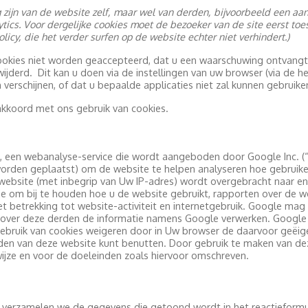
ig zijn van de website zelf, maar wel van derden, bijvoorbeeld een aa
tics. Voor dergelijke cookies moet de bezoeker van de site eerst to
icy, die het verder surfen op de website echter niet verhindert.)
cookies niet worden geaccepteerd, dat u een waarschuwing ontvangt
jderd. Dit kan u doen via de instellingen van uw browser (via de he
verschijnen, of dat u bepaalde applicaties niet zal kunnen gebruike
akkoord met ons gebruik van cookies.
, een webanalyse-service die wordt aangeboden door Google Inc. (
orden geplaatst) om de website te helpen analyseren hoe gebruiker
website (met inbegrip van Uw IP-adres) wordt overgebracht naar e
 om bij te houden hoe u de website gebruikt, rapporten over de web
t betrekking tot website-activiteit en internetgebruik. Google mag
or zover deze derden de informatie namens Google verwerken. Googl
bruik van cookies weigeren door in Uw browser de daarvoor geëigend
kheden van deze website kunt benutten. Door gebruik te maken van 
ijze en voor de doeleinden zoals hiervoor omschreven.
, verzamelen we de gegevens die getoond wordt in het reactieformu