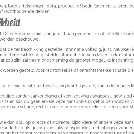
en, logo’s, tekeningen, data, product- of bedrijfsnamen, teksten, b
f rechthoudende derden.
jkheid
 De informatie is niet aangepast aan persoonlijke of specifieke oms
er worden beschouwd.
 de ter beschikking gestelde informatie volledig, juist, nauwkeuri
 de ter beschikking gestelde informatie. Indien de verstrekte infor
ar zou zijn, zal naam onderneming de grootst mogelijke inspanning 
 worden gesteld voor rechtstreekse of onrechtstreekse schade die 
atie die via de site ter beschikking wordt gesteld, kan u de beheerde
allen tijde zonder aankondiging of kennisgeving aangepast, gewijz
ite en kan op geen enkele wijze aansprakelijk gehouden worden voor
vorm van schade, rechtstreekse of onrechtstreekse, die zou voortvl
 dan ook, op directe of indirecte, bijzondere of andere wijze aans
nzonderheid als gevolg van links of hyperlinks, met inbegrip, zonder
s op het computersysteem, van apparatuur, programmatuur of and