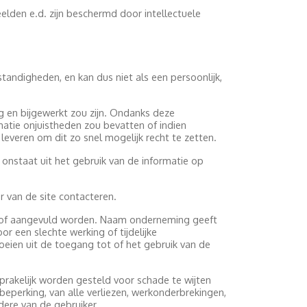
eelden e.d. zijn beschermd door intellectuele
tandigheden, en kan dus niet als een persoonlijk,
g en bijgewerkt zou zijn. Ondanks deze
matie onjuistheden zou bevatten of indien
leveren om dit zo snel mogelijk recht te zetten.
onstaat uit het gebruik van de informatie op
r van de site contacteren.
igd of aangevuld worden. Naam onderneming geeft
 een slechte werking of tijdelijke
oeien uit de toegang tot of het gebruik van de
prakelijk worden gesteld voor schade te wijten
 beperking, van alle verliezen, werkonderbrekingen,
ere van de gebruiker.