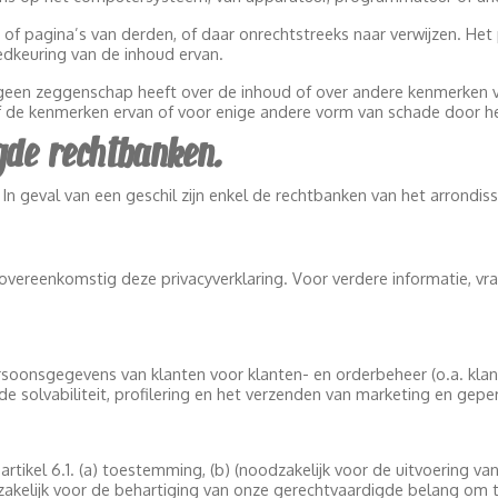
of pagina’s van derden, of daar onrechtstreeks naar verwijzen. Het 
edkeuring van de inhoud ervan.
j geen zeggenschap heeft over de inhoud of over andere kenmerken 
 de kenmerken ervan of voor enige andere vorm van schade door he
egde rechtbanken.
. In geval van een geschil zijn enkel de rechtbanken van het arrond
eenkomstig deze privacyverklaring. Voor verdere informatie, vra
onsgegevens van klanten voor klanten- en orderbeheer (o.a. klan
de solvabiliteit, profilering en het verzenden van marketing en gep
ikel 6.1. (a) toestemming, (b) (noodzakelijk voor de uitvoering va
oodzakelijk voor de behartiging van onze gerechtvaardigde belang 