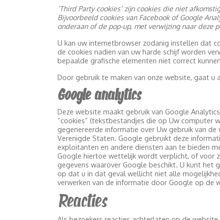
‘Third Party cookies’ zijn cookies die niet afkomst
Bijvoorbeeld cookies van Facebook of Google Analy
onderaan of de pop-up, met verwijzing naar deze pol
U kan uw internetbrowser zodanig instellen dat 
de cookies nadien van uw harde schijf worden verwi
bepaalde grafische elementen niet correct kunnen 
Door gebruik te maken van onze website, gaat u 
Google analytics
Deze website maakt gebruik van Google Analytics
“cookies” (tekstbestandjes die op Uw computer w
gegenereerde informatie over Uw gebruik van de 
Verenigde Staten. Google gebruikt deze informatie
exploitanten en andere diensten aan te bieden me
Google hiertoe wettelijk wordt verplicht, of vo
gegevens waarover Google beschikt. U kunt het ge
op dat u in dat geval wellicht niet alle mogelij
verwerken van de informatie door Google op de w
Reacties
Als bezoekers reacties achterlaten op de website